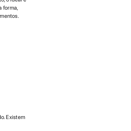
a forma,
amentos.
do. Existem