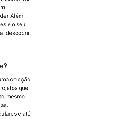
am
der. Além
des e o seu
ai descobrir
te?
 uma coleção
projetos que
nto, mesmo
as.
culares e até