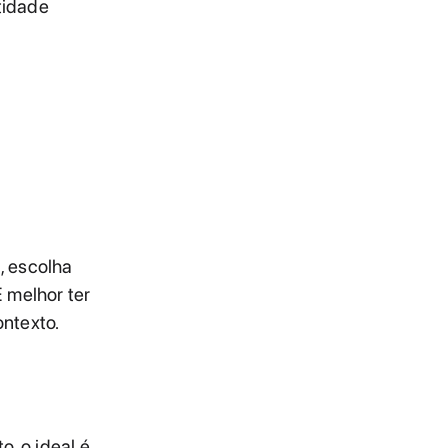
tidade
, escolha
 melhor ter
ntexto.
, o ideal é