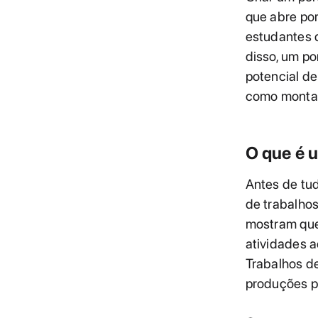
que abre po
estudantes 
disso, um po
potencial de
como montar
O que é u
Antes de tud
de trabalhos
mostram que
atividades 
Trabalhos de
produções p