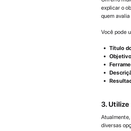
explicar o ob
quem avalia
Você pode us
Título d
Objetiv
Ferramen
Descriç
Resulta
3. Utiliz
Atualmente, 
diversas opç