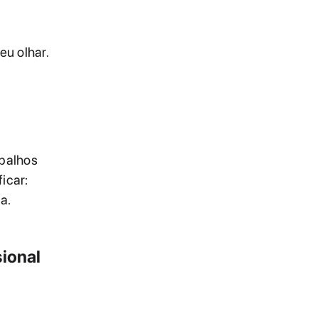
eu olhar.
abalhos
icar:
a.
sional