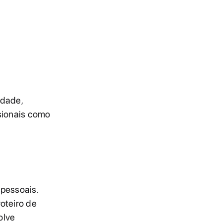
idade,
ssionais como
 pessoais.
oteiro de
olve