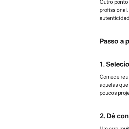
Outro ponto 
profissional.
autenticidad
Passo a 
1. Seleci
Comece reun
aquelas que
poucos proj
2. Dê con
Um erro muit