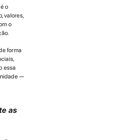
 é o
, valores,
com o
ção.
 de forma
ciais,
o essa
finidade —
te as