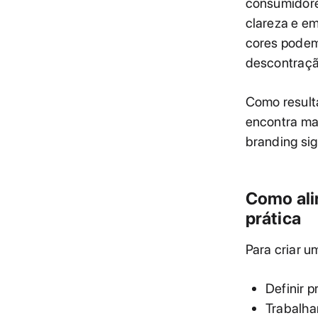
consumidore
clareza e em
cores podem 
descontraçã
Como resulta
encontra mar
branding sig
Como alin
prática
Para criar u
Definir p
Trabalha