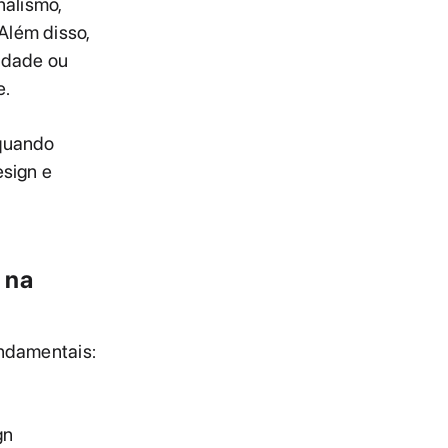
nalismo,
Além disso,
iedade ou
e.
 quando
esign e
 na
undamentais:
gn