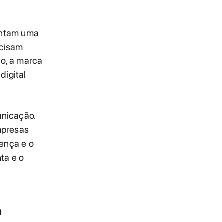
sentam uma
ecisam
do, a marca
digital
unicação.
mpresas
ença e o
ta e o
a