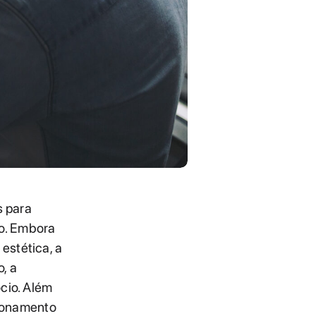
s para
o. Embora
estética, a
, a
cio. Além
cionamento