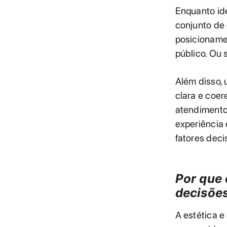
Enquanto ide
conjunto de 
posicioname
público. Ou 
Além disso, 
clara e coer
atendimento
experiência 
fatores deci
Por que 
decisõe
A estética e