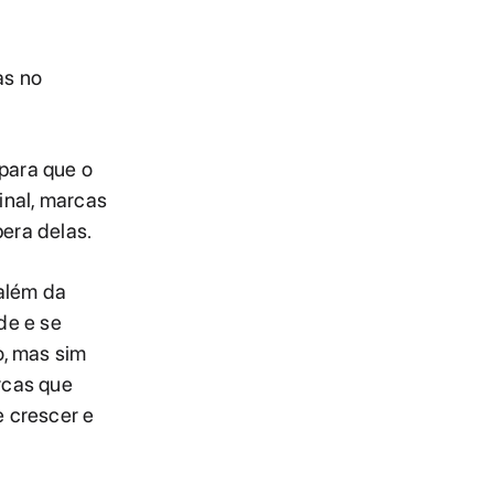
as no
para que o
inal, marcas
era delas.
 além da
de e se
o, mas sim
rcas que
e crescer e