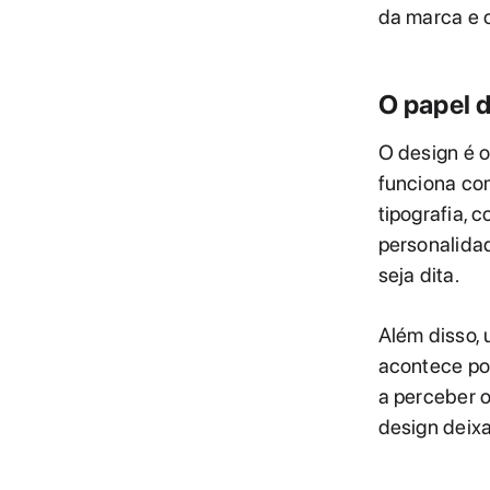
da marca e 
O papel 
O design é o
funciona co
tipografia, 
personalida
seja dita.
Além disso, 
acontece por
a perceber o
design deixa