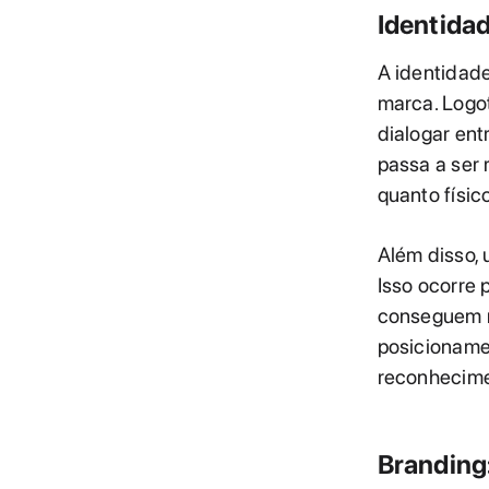
Identidad
A identidad
marca. Logot
dialogar ent
passa a ser 
quanto físico
Além disso, 
Isso ocorre 
conseguem m
posicioname
reconhecimen
Branding