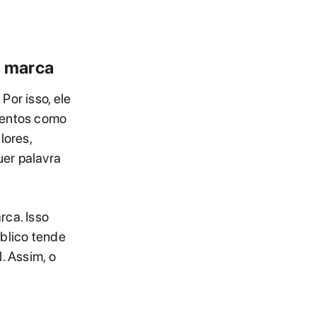
e marca
Por isso, ele
mentos como
lores,
er palavra
rca. Isso
blico tende
. Assim, o