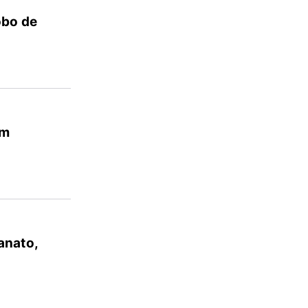
obo de
em
anato,