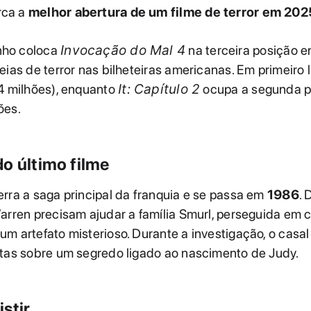
ca a
melhor abertura de um filme de terror em 202
ho coloca
Invocação do Mal 4
na terceira posição e
eias de terror nas bilheteiras americanas. Em primeiro 
 milhões), enquanto
It: Capítulo 2
ocupa a segunda 
ões.
o último filme
rra a saga principal da franquia e se passa em
1986
. 
arren precisam ajudar a família Smurl, perseguida em 
m artefato misterioso. Durante a investigação, o cas
stas sobre um segredo ligado ao nascimento de Judy.
stir