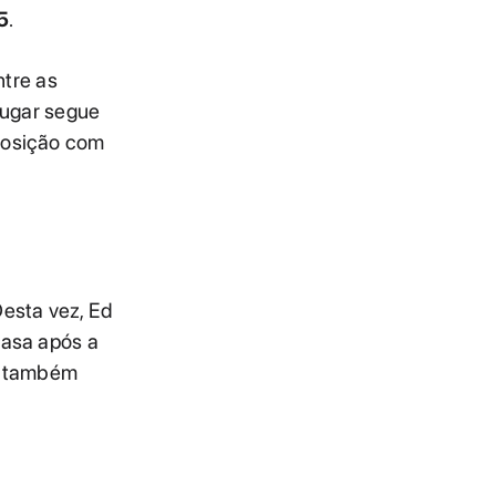
5
.
ntre as
lugar segue
posição com
Desta vez, Ed
casa após a
al também