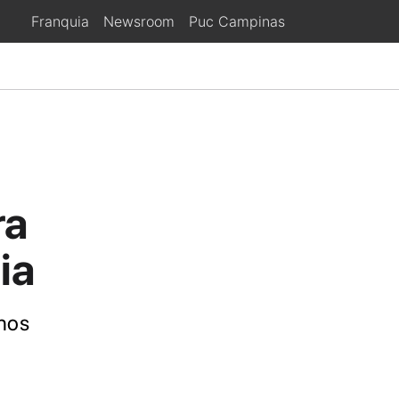
Franquia
Newsroom
Puc Campinas
ra
ia
 nos