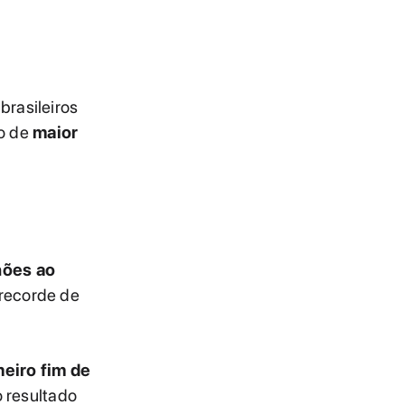
rasileiros
lo de
maior
hões ao
 recorde de
eiro fim de
o resultado