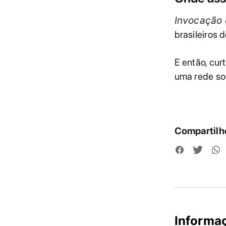
Invocação 
brasileiros d
E então, cu
uma rede soc
Compartilhe
Informa