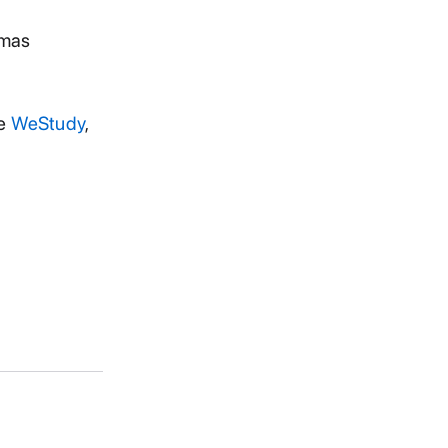
emas
se
WeStudy
,