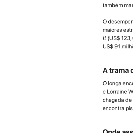
também mar
O desempen
maiores estr
It
(US$ 123,4
US$ 91 milh
A trama d
O longa ence
e Lorraine W
chegada de u
encontra pi
Onde assi