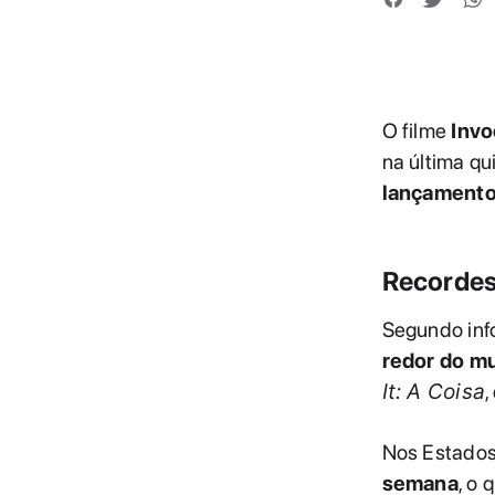
O filme
Invo
na última qui
lançamento 
Recordes 
Segundo in
redor do m
It: A Coisa
,
Nos Estados
semana
, o 