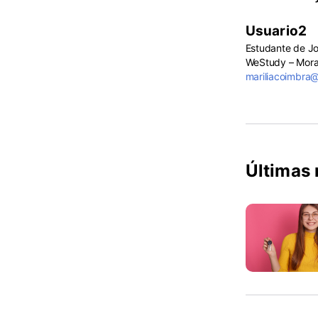
Usuario2
Estudante de J
WeStudy – Morad
mariliacoimbra
Últimas 