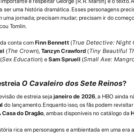
 importante é respeitar George [R. R. Martin] e o texto. 
sa ser uma história dramática. Esses personagens prec
 uma jornada; precisam mudar; precisam ir do começo
icou Tomlin.
nda conta com
Finn Bennett
(
True Detective: Night
el
(
The Crown
),
Tanzyn Crawford
(
Tiny Beautiful T
(
Sex Education
) e
Sam Spruell
(
Small Axe: Mangr
streia
O Cavaleiro dos Sete Reinos
?
visão de estreia seja
janeiro de 2026
, a HBO ainda n
al
do lançamento. Enquanto isso, os fãs podem revisita
 Casa do Dragão
, ambas disponíveis no catálogo da
tória rica em personagens e ambientada em uma era an