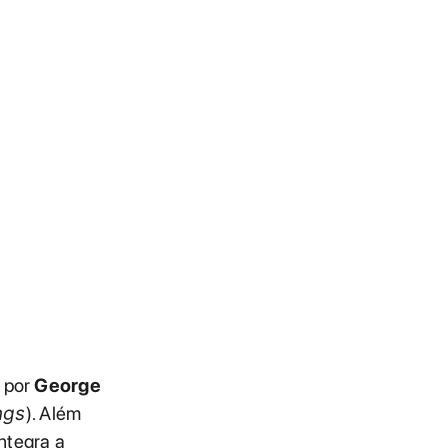
a por
George
ngs
). Além
ntegra a