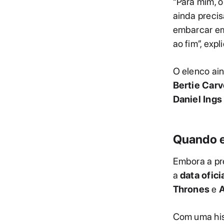
“Para mim, o
ainda preci
embarcar em
ao fim”, expl
O elenco ai
Bertie Carv
Daniel Ings
Quando e
Embora a pre
a
data ofici
Thrones
e
A
Com uma his