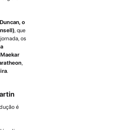
 Duncan, o
nsell)
, que
 jornada, os
sa
 Maekar
aratheon
,
ira
.
artin
odução é