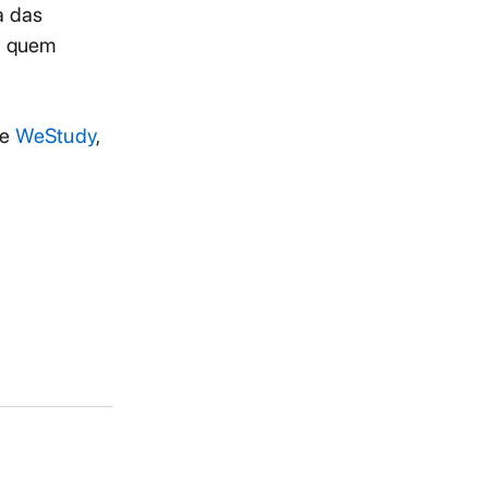
a das
a quem
se
WeStudy
,