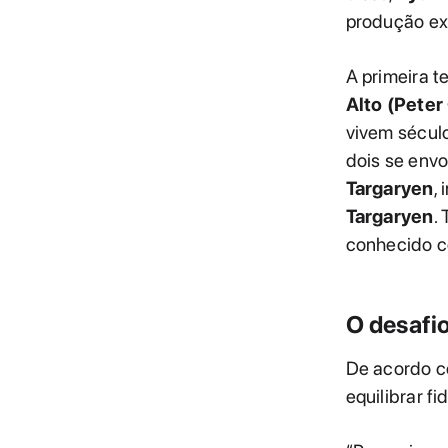
produção ex
A primeira 
Alto (Peter
vivem sécul
dois se env
Targaryen
,
Targaryen
.
conhecido c
O desafio
De acordo c
equilibrar f