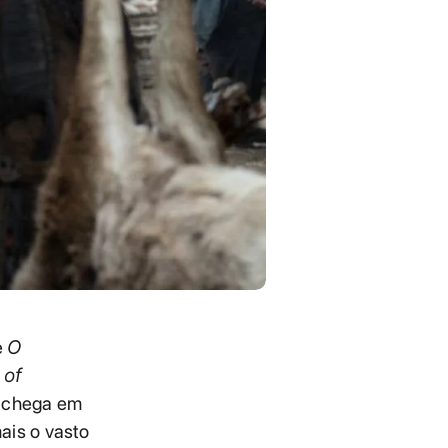
e
O
of
, chega em
ais o vasto