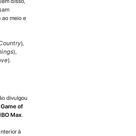
Além disso,
isam
 ao meio e
 Country
),
hings
),
ove
).
ão divulgou
r
Game of
HBO Max
.
terior à