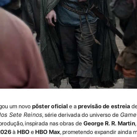
lgou um novo
pôster oficial
e a
previsão de estreia
d
dos Sete Reinos
, série derivada do universo de
Game 
 produção, inspirada nas obras de
George R. R. Martin
2026
à
HBO
e
HBO Max
, prometendo expandir ainda m