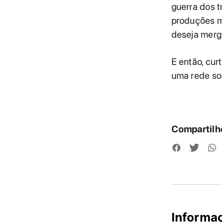
guerra dos t
produções m
deseja merg
E então, cu
uma rede soc
Compartilhe
Informa