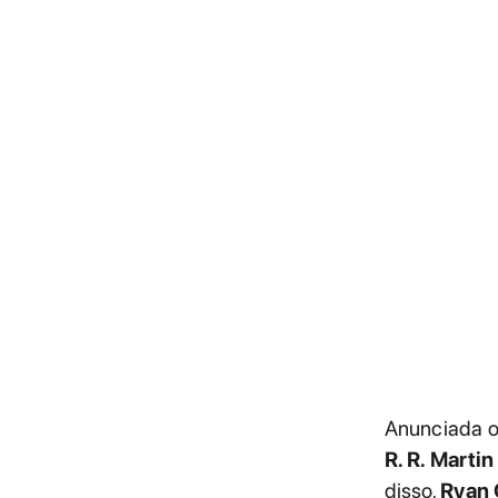
Anunciada or
R. R. Martin
disso,
Ryan 