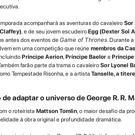
ecutiva.
temporada acompanhará as aventuras do cavaleiro
Sor
 Claffey)
, e de seu jovem escudeiro
Egg (Dexter Sol A
os antes dos eventos de
Game of Thrones
. Durante a
olvem em uma competição que reúne
membros da Ca
 incluindo
Príncipe Aerion
,
Príncipe Baelor
e
Príncipe
 Também farão parte da trama o cavaleiro
Sor Lyonel B
omo Tempestade Risonha, e a artista
Tanselle, a titere
 de adaptar o universo de George R. R. M
om o roteirista
Mattson Tomlin
, o maior desafio da pr
idelidade à obra original e profundidade dramática.