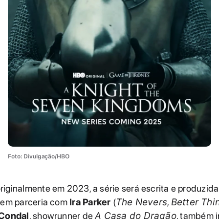
Foto: Divulgação/HBO
iginalmente em 2023, a série será escrita e produzid
em parceria com
Ira Parker
(
The Nevers
,
Better Thi
Condal
, showrunner de
A Casa do Dragão
, também i