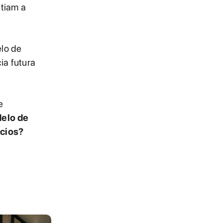
tiam a
lo de
ia futura
e
delo de
ócios?