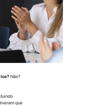
fice?
Não?
cluindo
tiveram que