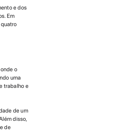
mento e dos
os. Em
 quatro
 onde o
uindo uma
e trabalho e
lidade de um
 Além disso,
te de