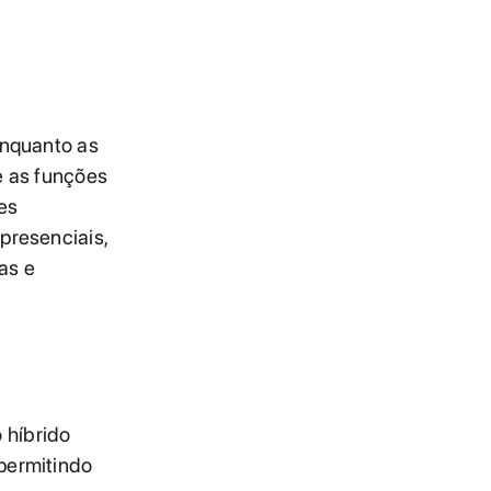
enquanto as
e as funções
es
presenciais,
as e
 híbrido
permitindo