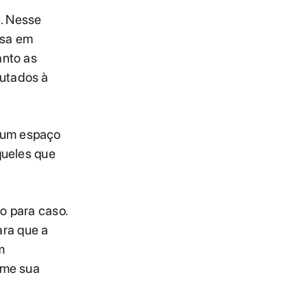
. Nesse
esa em
anto as
cutados à
 um espaço
queles que
o para caso.
ra que a
m
rme sua