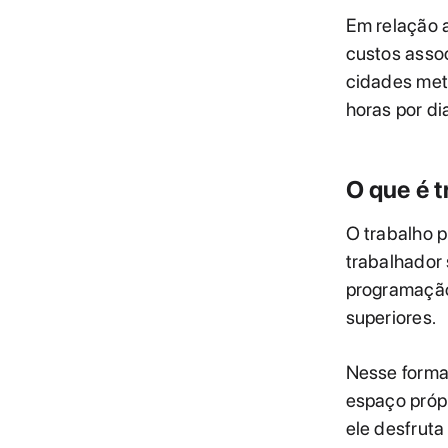
Em relação 
custos asso
cidades met
horas por di
O que é t
O trabalho p
trabalhador 
programação 
superiores.
Nesse format
espaço própr
ele desfrut