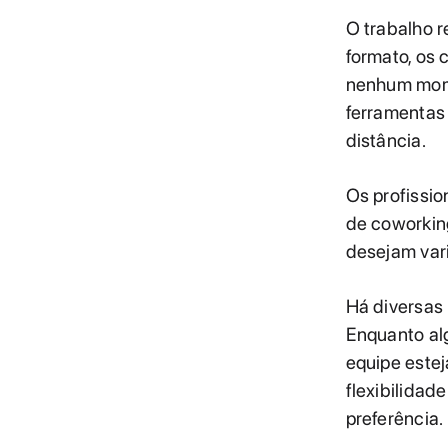
O trabalho 
formato, os
nenhum momen
ferramentas
distância.
Os profissi
de coworking
desejam vari
Há diversas 
Enquanto al
equipe estej
flexibilidad
preferência.