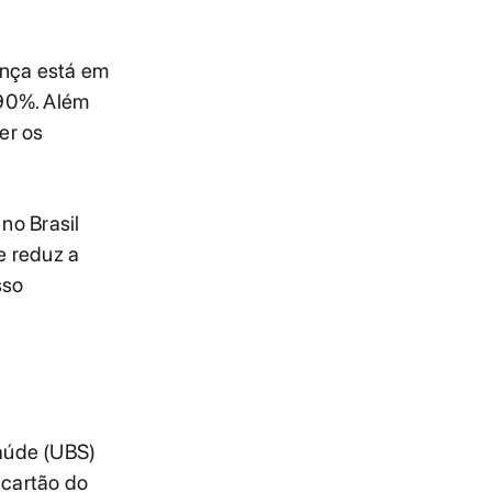
ença está em
 90%. Além
er os
no Brasil
e reduz a
sso
Saúde (UBS)
 cartão do