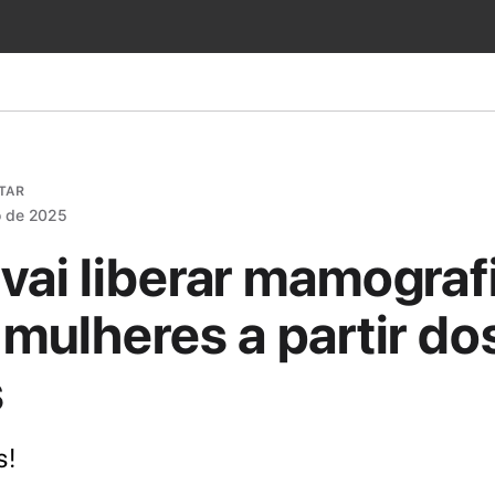
TAR
o de 2025
vai liberar mamograf
 mulheres a partir do
s
s!