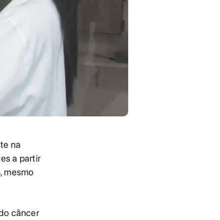
te na
es a partir
S, mesmo
 do câncer