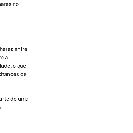
heres no
heres entre
om a
dade, o que
 chances de
parte de uma
a