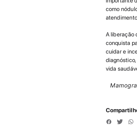
importante 
como nódulo
atendimento
A liberação
conquista pa
cuidar e in
diagnóstico
vida saudáve
Mamograf
Compartilhe