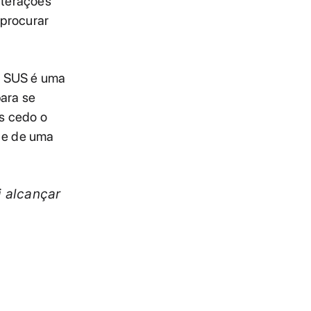
lterações
procurar
o SUS é uma
para se
s cedo o
 e de uma
 alcançar