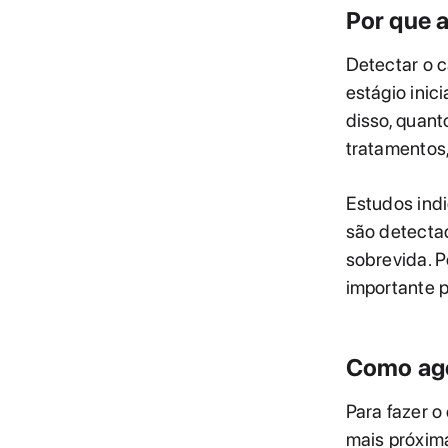
Por que 
Detectar o 
estágio inic
disso, quant
tratamentos,
Estudos ind
são detectad
sobrevida. P
importante p
Como age
Para fazer 
mais próxim