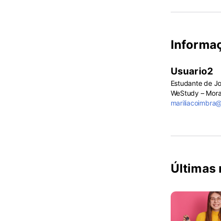
Informa
Usuario2
Estudante de J
WeStudy – Morad
mariliacoimbra
Últimas 