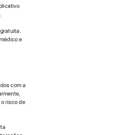
licativo
.
gratuita.
 médico e
dados com a
armente,
 o risco de
ta