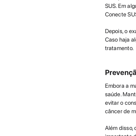
SUS. Em alg
Conecte SUS 
Depois, o ex
Caso haja a
tratamento.
Prevençã
Embora a mam
saúde. Mante
evitar o con
câncer de 
Além disso,