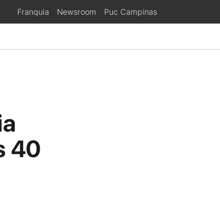
Franquia
Newsroom
Puc Campinas
ia
s 40