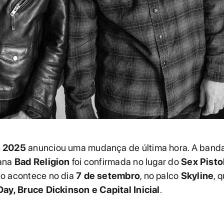
 2025
anunciou uma mudança de última hora. A band
cana
Bad Religion
foi confirmada no lugar do
Sex Pisto
o acontece no dia
7 de setembro
, no palco
Skyline
, 
ay, Bruce Dickinson e Capital Inicial
.