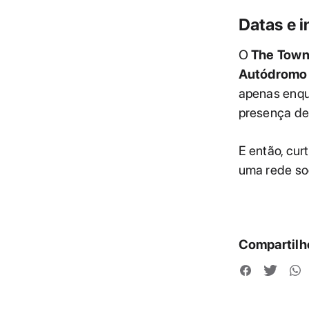
Datas e 
O
The Town
Autódromo 
apenas enqu
presença de
E então, cu
uma rede soc
Compartilhe