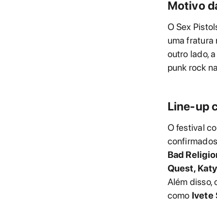
Motivo d
O Sex Pistol
uma fratura 
outro lado, 
punk rock n
Line-up 
O festival c
confirmado
Bad Religio
Quest, Katy
Além disso, 
como
Ivete 