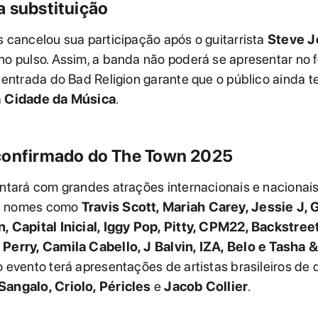
a substituição
s cancelou sua participação após o guitarrista
Steve J
no pulso. Assim, a banda não poderá se apresentar no fe
a entrada do Bad Religion garante que o público ainda t
a
Cidade da Música
.
confirmado do The Town 2025
ontará com grandes atrações internacionais e nacionais
s nomes como
Travis Scott, Mariah Carey, Jessie J, 
n, Capital Inicial, Iggy Pop, Pitty, CPM22, Backstree
 Perry, Camila Cabello, J Balvin, IZA, Belo e Tasha &
o evento terá apresentações de artistas brasileiros de 
Sangalo, Criolo, Péricles
e
Jacob Collier
.