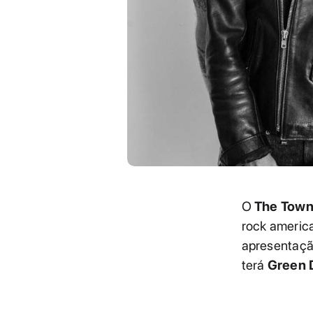
O
The Town
rock ameri
apresentaçã
terá
Green D