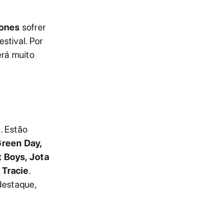
ones
sofrer
stival. Por
erá muito
. Estão
Green Day,
t Boys, Jota
 Tracie
.
destaque,