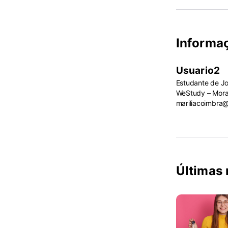
Informa
Usuario2
Estudante de J
WeStudy – Morad
mariliacoimbra
Últimas 