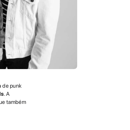
a de punk
ls
. A
que também