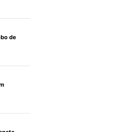
obo de
em