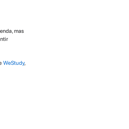
venda, mas
ntir
se
WeStudy
,